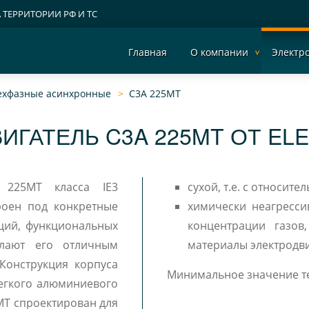
А ТЕРРИТОРИИ РФ И ТС
Главная
О компании
Электр
рехфазные асинхронные
C3A 225MT
ИГАТЕЛЬ C3A 225MT ОТ EL
A 225MT класса IE3
сухой, т.е. с относит
роен под конкретные
химически неагресси
ций, функциональных
концентрации газов
елают его отличным
материалы электродви
Конструкция корпуса
Минимальное значение те
легкого алюминиевого
MT спроектирован для