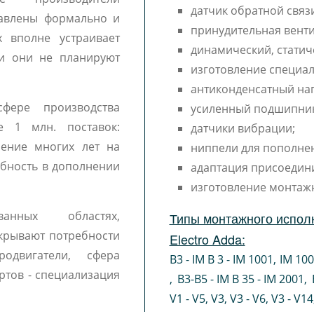
датчик обратной связи
тавлены формально и
принудительная венти
 вполне устраивает
динамический, статич
 и они не планируют
изготовление специал
антиконденсатный наг
фере производства
усиленный подшипни
е 1 млн. поставок:
датчики вибрации;
чение многих лет на
ниппели для пополне
ебность в дополнении
адаптация присоедин
изготовление монтаж
ванных областях,
Типы монтажного испол
крывают потребности
Electro Adda:
одвигатели, сфера
B3 - IM B 3 - IM 1001
,
IM 10
ртов - специализация
,
B3-B5 - IM B 35 - IM 2001
,
V1 - V5
,
V3
,
V3 - V6
,
V3 - V14