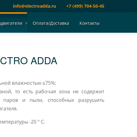
info@electroadda.ru
+7 (499) 704-50-45
одвигатели
Оплата/Доставка
Контакты
ECTRO ADDA
ельной влажностью ≤75%;
вной, то есть рабочая зона не содержит
, паров и пыли, способных разрушить
гателя.
мпературы -20 ° C.