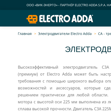
ООО «ВИК-ЭНЕРГО» - ПАРТНЁР ELECTRO ADDA S.P.A. Н
Главная
Электродвигатели Electro Adda
CA - т
ЭЛЕКТРОДВ
Высокоэффективный электродвигатель C3
(премиум) от Electro Adda может быть наст
требования с помощью широкого выбора оп
возможностей и аксессуаров, которые сд
решением практически для любой области. 
мотора с высотой оси 225 мм выполнена из 
сплава высокой прочности. Двигатель C3A 225