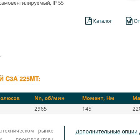
1 самовентилируемый, IP 55
Каталог
Оп
.
 C3A 225MT:
олюсов
Nn, об/мин
Момент, Нм
Ма
2965
145
22
Дополнительные опции 
отехническом рынке
 производители