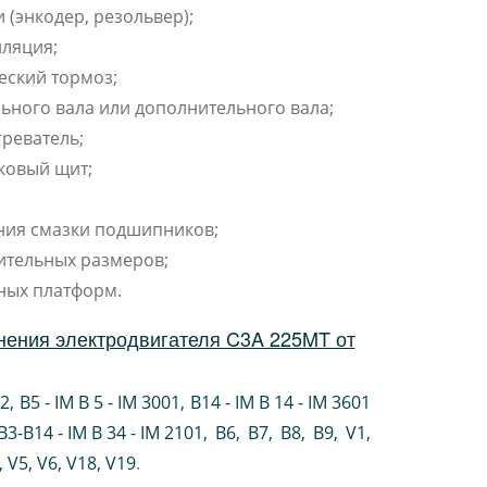
 (энкодер, резольвер);
ляция;
еский тормоз;
ьного вала или дополнительного вала;
реватель;
ковый щит;
ния смазки подшипников;
ительных размеров;
ных платформ.
нения электродвигателя C3A 225MT от
02
,
B5 - IM B 5 - IM 3001
,
B14 - IM B 14 - IM 3601
B3-B14 - IM B 34 - IM 2101
,
B6
,
B7
,
B8
,
B9
,
V1
,
V5
,
V6
,
V18
,
V19
.