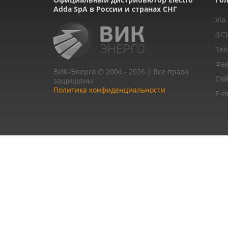
Adda SpA в России и странах СНГ
Via
(LC)
Тел
Фак
ВИК-Энерго © 2004 - 2026 | Все права
Сай
защищены
Политика конфиденциальности
E-m