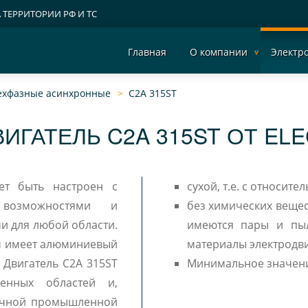
А ТЕРРИТОРИИ РФ И ТС
Главная
О компании
Электр
рехфазные асинхронные
C2A 315ST
ИГАТЕЛЬ C2A 315ST ОТ EL
ет быть настроен с
сухой, т.е. с относит
 возможностями и
без химических вещес
и для любой области.
имеются пары и пыл
мм имеет алюминиевый
материалы электродви
T
Минимальное значение
бычной промышленной