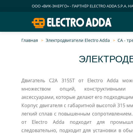
ООО «ВИК-ЭНЕРГО» - ПАРТНЁР ELECTRO ADDA S.P.A. Н
Главная
Электродвигатели Electro Adda
CA - т
ЭЛЕКТРОДВ
Двигатель C2A 315ST от Electro Adda мож
множеством опций, конструктивными
аксессуарами, которые делают его подходящим
Корпус двигателя c габаритной высотой 315 
легкий сплав с повышенным сопротивлением. Двигатель C2A 315S
от Electro Adda подходит для промышленных областей и,
следовательно, подходит для установки в о