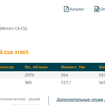
Каталог
Оп
(Motors CA-CS);
C2A 315ST:
олюсов
Nn, об/мин
Момент, Нм
Мас
2970
354
55
985
727,1
56
Дополнительные опции 
отехническом рынке