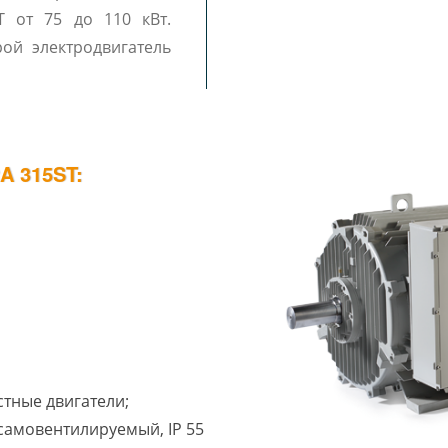
T от 75 до 110 кВт.
рой электродвигатель
 315ST:
стные двигатели;
1 самовентилируемый, IP 55