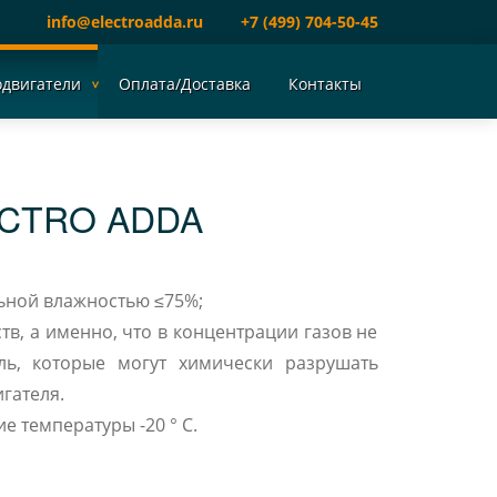
info@electroadda.ru
+7 (499) 704-50-45
одвигатели
Оплата/Доставка
Контакты
ECTRO ADDA
ельной влажностью ≤75%;
тв, а именно, что в концентрации газов не
ь, которые могут химически разрушать
гателя.
 температуры -20 ° C.