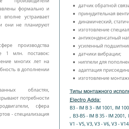
 производители
датчик обратной связи
тавлены формально и
принудительная венти
 вполне устраивает
динамический, статич
 и они не планируют
изготовление специал
антиконденсатный наг
фере производства
усиленный подшипни
е 1 млн. поставок:
датчики вибрации;
чение многих лет на
ниппели для пополне
ебность в дополнении
адаптация присоедин
изготовление монтаж
ванных областях,
Типы монтажного испол
крывают потребности
Electro Adda:
одвигатели, сфера
B3 - IM B 3 - IM 1001
,
IM 10
ртов - специализация
,
B3-B5 - IM B 35 - IM 2001
,
V1 - V5
,
V3
,
V3 - V6
,
V3 - V14