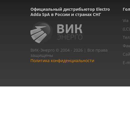
Официальный дистрибьютор Electro
Гол
Adda SpA в России и странах СНГ
Via
(LC)
Тел
Фак
ВИК-Энерго © 2004 - 2026 | Все права
Сай
защищены
Политика конфиденциальности
E-m