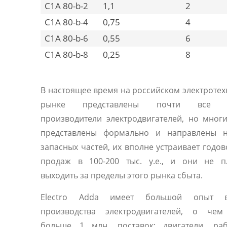
C1A 80-b-2
1,1
2
C1A 80-b-4
0,75
4
C1A 80-b-6
0,55
6
C1A 80-b-8
0,25
8
В настоящее время на российском электроте
рынке представлены почти все 
производители электродвигателей, но мног
представлены формально и направлены 
запасных частей, их вполне устраивает годо
продаж в 100-200 тыс. у.е., и они не п
выходить за пределы этого рынка сбыта.
Electro Adda имеет большой опыт 
производства электродвигателей, о чем
больше 1 млн. поставок: двигатели, ра