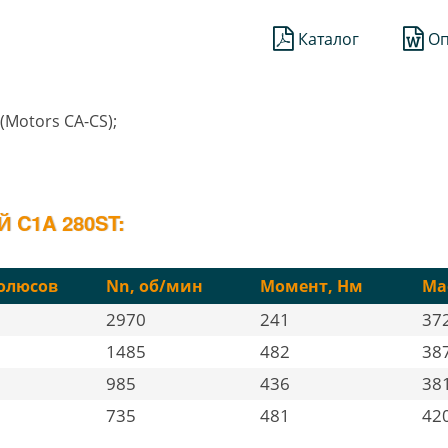
Каталог
Оп
(Motors CA-CS);
C1A 280ST:
олюсов
Nn, об/мин
Момент, Нм
Мас
2970
241
37
1485
482
38
985
436
38
735
481
42