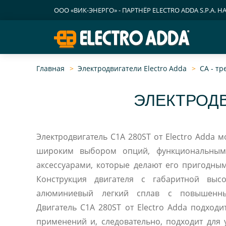
ООО «ВИК-ЭНЕРГО» - ПАРТНЁР ELECTRO ADDA S.P.A. Н
Главная
Электродвигатели Electro Adda
CA - т
ЭЛЕКТРОДВ
Электродвигатель C1A 280ST от Electro Adda 
широким выбором опций, функциональным
аксессуарами, которые делают его пригодны
Конструкция двигателя c габаритной вы
алюминиевый легкий сплав с повышенны
Двигатель C1A 280ST от Electro Adda подходит для промышленных
применений и, следовательно, подходит для