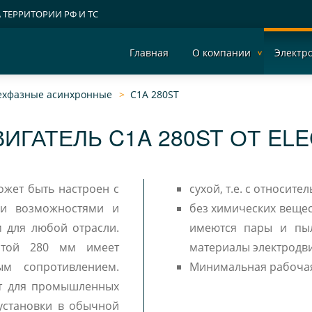
А ТЕРРИТОРИИ РФ И ТС
Главная
О компании
Электр
рехфазные асинхронные
C1A 280ST
ИГАТЕЛЬ C1A 280ST ОТ EL
может быть настроен с
сухой, т.е. с относит
и возможностями и
без химических вещес
м для любой отрасли.
имеются пары и пыл
сотой 280 мм имеет
материалы электродви
м сопротивлением.
Минимальная рабочая 
 установки в обычной