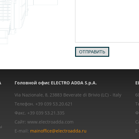
ОТПРАВИТЬ
A
Головной офис ELECTRO ADDA S.p.A.
E
Via Nazionale, 8, 23883 Beverate di Brivio (LC) - Italy
6
Телефон. +39 039 53.20.621
Т
Факс. +39 039 53.21.335
Ф
Сайт: www.electroadda.com
С
ы
E-mail:
mainoffice@electroadda.ru
E