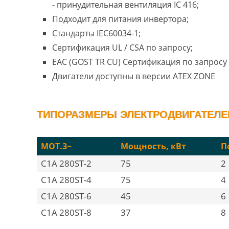
- принудительная вентиляция IC 416;
Подходит для питания инвертора;
Стандарты IEC60034-1;
Сертификация UL / CSA по запросу;
EAC (GOST TR CU) Сертификация по запросу 
Двигатели доступны в версии ATEX ZONE
ТИПОРАЗМЕРЫ ЭЛЕКТРОДВИГАТЕЛЕЙ 
MOT.3~
Мощность, кВт
П
C1A 280ST-2
75
2
C1A 280ST-4
75
4
C1A 280ST-6
45
6
C1A 280ST-8
37
8