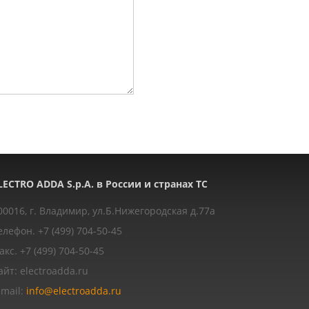
LECTRO ADDA S.p.A. в России и странах ТС
00016, г. Владимир, ул.Б.Нижегородская д.77a
елефон. +7 (499) 704-50-45
акс. +7 (499) 704-50-45
айт: electroadda.ru
-mail:
info@electroadda.ru