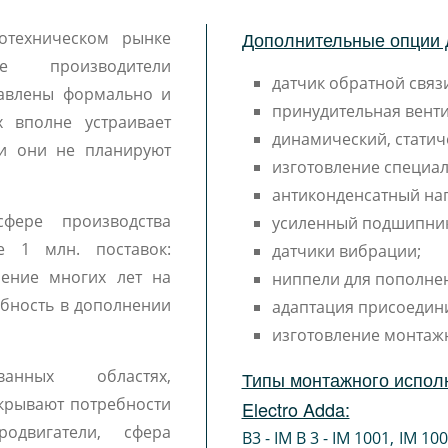
Дополнительные опции 
отехническом рынке
 производители
датчик обратной связи
тавлены формально и
принудительная венти
 вполне устраивает
динамический, статич
 и они не планируют
изготовление специал
антиконденсатный наг
фере производства
усиленный подшипни
е 1 млн. поставок:
датчики вибрации;
чение многих лет на
ниппели для пополне
ебность в дополнении
адаптация присоедин
изготовление монтаж
ванных областях,
Типы монтажного испол
крывают потребности
Electro Adda:
одвигатели, сфера
B3 - IM B 3 - IM 1001
,
IM 10