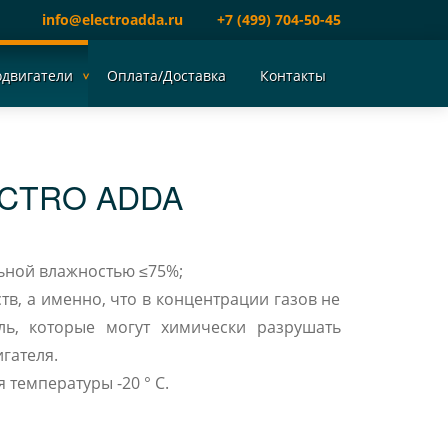
info@electroadda.ru
+7 (499) 704-50-45
одвигатели
Оплата/Доставка
Контакты
ECTRO ADDA
ельной влажностью ≤75%;
тв, а именно, что в концентрации газов не
ь, которые могут химически разрушать
гателя.
температуры -20 ° C.