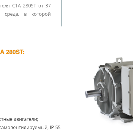
еля C1A 280ST от 37
о среда, в которой
 280ST:
стные двигатели;
1 самовентилируемый, IP 55