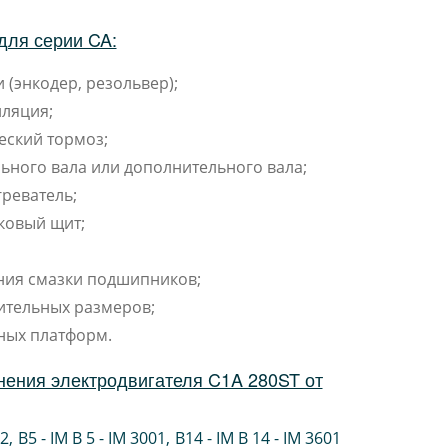
для серии CA:
 (энкодер, резольвер);
ляция;
еский тормоз;
ьного вала или дополнительного вала;
реватель;
ковый щит;
ния смазки подшипников;
ительных размеров;
ных платформ.
нения электродвигателя C1A 280ST от
02
,
B5 - IM B 5 - IM 3001
,
B14 - IM B 14 - IM 3601