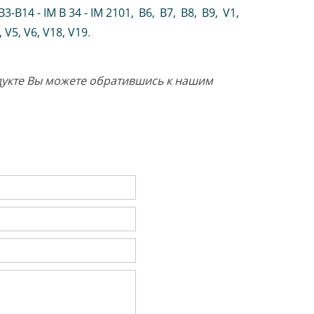
B3-B14 - IM B 34 - IM 2101
,
B6
,
B7
,
B8
,
B9
,
V1
,
V5
,
V6
,
V18
,
V19
.
одукте Вы можете обратившись к нашим