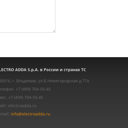
LECTRO ADDA S.p.A. в России и странах ТС
00016, г. Владимир, ул.Б.Нижегородская д.77a
елефон. +7 (499) 704-50-45
акс. +7 (499) 704-50-45
айт: electroadda.ru
-mail:
info@electroadda.ru