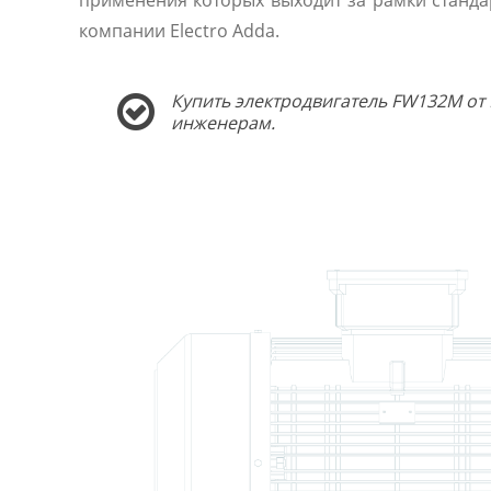
применения которых выходит за рамки станда
компании Electro Adda.
Купить электродвигатель FW132M от 
инженерам.