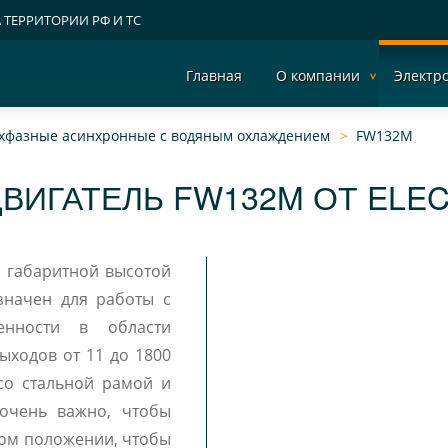
А ТЕРРИТОРИИ РФ И ТС
Главная
О компании
Электр
ехфазные асинхронные с водяным охлаждением
FW132M
ВИГАТЕЛЬ FW132M ОТ ELE
значен для работы с
енности в области
ыходов от 11 до 1800
 очень важно, чтобы
ном положении, чтобы