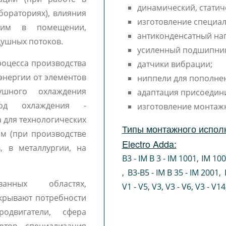
динамический, статич
бораториях), влияния
изготовление специал
ежим в помещении,
антиконденсатный наг
душных потоков.
усиленный подшипни
роцесса производства
датчики вибрации;
энергии от элементов
ниппели для пополне
ушного охлаждения
адаптация присоедин
тод охлаждения -
изготовление монтаж
 для технологических
Типы монтажного испол
м (при производстве
Electro Adda:
, в металлургии, на
B3 - IM B 3 - IM 1001
,
IM 10
,
B3-B5 - IM B 35 - IM 2001
,
ванных областях,
V1 - V5
,
V3
,
V3 - V6
,
V3 - V14
крывают потребности
одвигатели, сфера