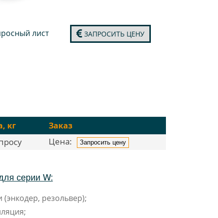
росный лист
ЗАПРОСИТЬ ЦЕНУ
, кг
Заказ
Цена:
просу
Запросить цену
для серии W:
 (энкодер, резольвер);
ляция;