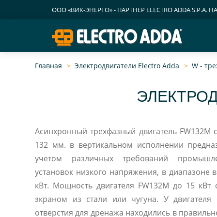
ООО «ВИК-ЭНЕРГО» - ПАРТНЁР ELECTRO ADDA S.P.A. Н
Главная
Электродвигатели Electro Adda
W - тр
ЭЛЕКТРОД
Асинхронный трехфазный двигатель FW132M с габаритной высотой
132 мм. в вертикальном исполнении предна
учетом различных требований промышл
установок низкого напряжения, в диапазоне в
кВт. Мощность двигателя FW132M до 15 кВт со стальной рамой и
экраном из стали или чугуна. У двигателя
отверстия для дренажа находились в правиль