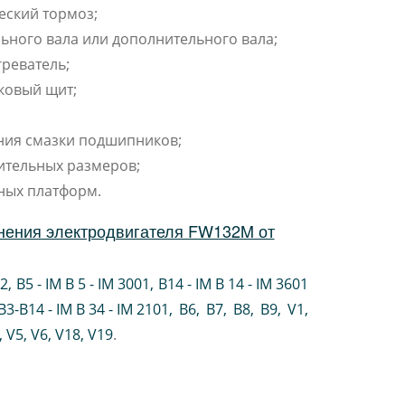
еский тормоз;
ьного вала или дополнительного вала;
реватель;
ковый щит;
ния смазки подшипников;
ительных размеров;
ных платформ.
нения электродвигателя FW132M от
02
,
B5 - IM B 5 - IM 3001
,
B14 - IM B 14 - IM 3601
B3-B14 - IM B 34 - IM 2101
,
B6
,
B7
,
B8
,
B9
,
V1
,
V5
,
V6
,
V18
,
V19
.