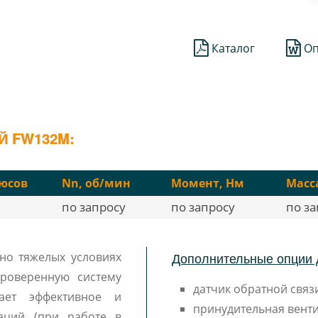
;
Каталог
Оп
Й FW132M:
юсов
Nn, об/мин
Момент, Нм
Масса
по запросу
по запросу
по за
Дополнительные опции 
но тяжелых условиях
роверенную систему
датчик обратной связи
вает эффективное и
принудительная венти
аций (при работе в