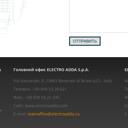
ОТПРАВИТЬ
A
Головной офис ELECTRO ADDA S.p.A.
E
Via Nazionale, 8, 23883 Beverate di Brivio (LC) - Italy
6
Телефон. +39 039 53.20.621
Т
Факс. +39 039 53.21.335
Ф
Сайт: www.electroadda.com
С
ы
E-mail:
mainoffice@electroadda.ru
E