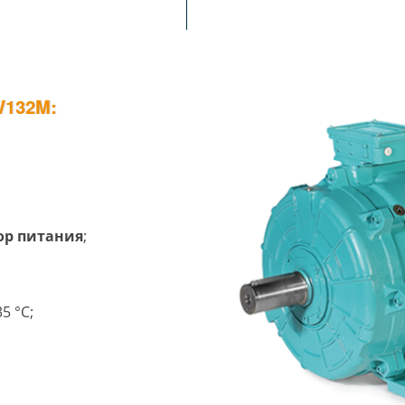
132M:
тор питания
;
5 °C;