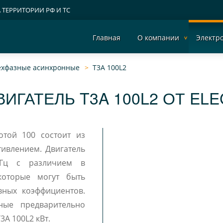
А ТЕРРИТОРИИ РФ И ТС
Главная
О компании
Электр
рехфазные асинхронные
T3A 100L2
ИГАТЕЛЬ T3A 100L2 ОТ EL
отой 100 состоит из
ивлением. Двигатель
 Гц с различием в
 которые могут быть
вных коэффициентов.
ные предварительно
смазанные подшипники. Мощность двигателя T3A 100L2 кВт.