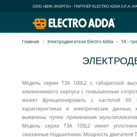
ООО «ВИК-ЭНЕРГО» - ПАРТНЁР ELECTRO ADDA S.P.A. Н
Главная
Электродвигатели Electro Adda
TA - т
ЭЛЕКТРОДВ
Модель серии T3A 100L2 c габаритной выс
алюминиевого корпуса с повышенным сопрот
может функционировать с частотой 60
характеристиках и электрических данных,
выявлены путем применения мультипликати
Модель серии T3A 100L2 имеет уплотнен