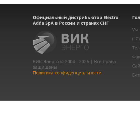
Официальный дистрибьютор Electro
Гол
Adda SpA в России и странах СНГ
Via
(LC)
Тел
Фак
ВИК-Энерго © 2004 - 2026 | Все права
Сай
защищены
Политика конфиденциальности
E-m