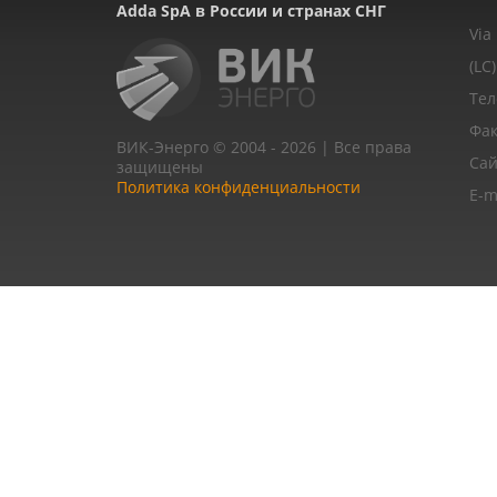
Adda SpA в России и странах СНГ
Via
(LC)
Тел
Фак
ВИК-Энерго © 2004 - 2026 | Все права
Сай
защищены
Политика конфиденциальности
E-m