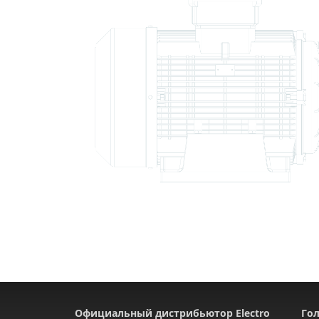
Официальный дистрибьютор Electro
Гол