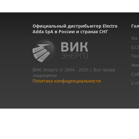
Официальный дистрибьютор Electro
Гол
Adda SpA в России и странах СНГ
Via
(LC)
Тел
Фак
ВИК-Энерго © 2004 - 2026 | Все права
Сай
защищены
Политика конфиденциальности
E-m