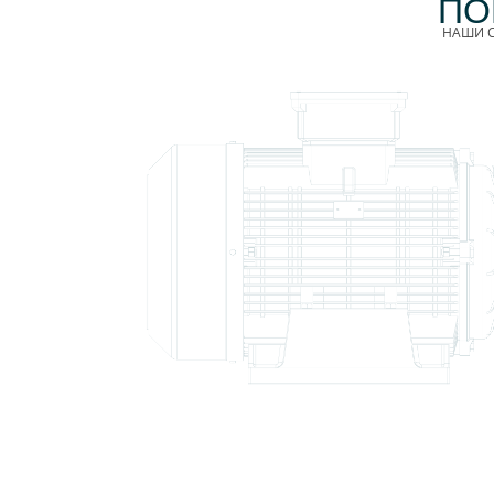
ПО
НАШИ С