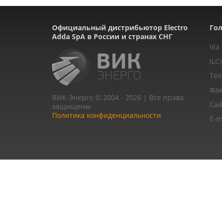
Официальный дистрибьютор Electro
Гол
Adda SpA в России и странах СНГ
Via
(LC)
Тел
Фак
ВИК-Энерго © 2004 - 2026 | Все права
Сай
защищены
Политика конфиденциальности
E-m