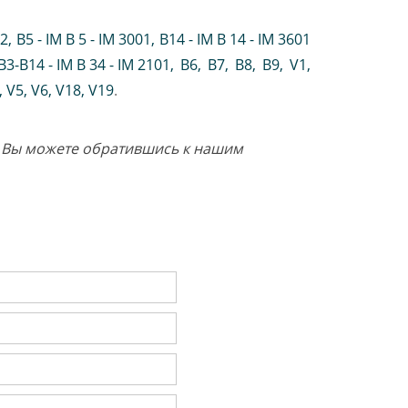
02
,
B5 - IM B 5 - IM 3001
,
B14 - IM B 14 - IM 3601
B3-B14 - IM B 34 - IM 2101
,
B6
,
B7
,
B8
,
B9
,
V1
,
V5
,
V6
,
V18
,
V19
.
те Вы можете обратившись к нашим