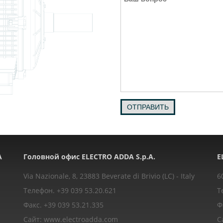
ОТПРАВИТЬ
A
Головной офис ELECTRO ADDA S.p.A.
E
Via Nazionale, 8, 23883 Beverate di Brivio (LC) - Italy
6
Телефон. +39 039 53.20.621
Т
Факс. +39 039 53.21.335
Ф
Сайт: www.electroadda.com
С