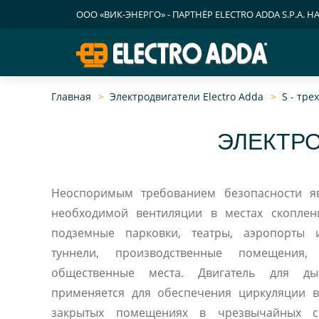
ООО «ВИК-ЭНЕРГО» - ПАРТНЁР ELECTRO ADDA S.P.A. Н
Главная
Электродвигатели Electro Adda
S - тр
ЭЛЕКТРО
Неоспоримым требованием безопасности яв
необходимой вентиляции в местах скоплен
подземные парковки, театры, аэропорты 
туннели, производственные помещения
общественные места. Двигатель для дымоу
применяется для обеспечения циркуляции 
закрытых помещениях в чрезвычайных си