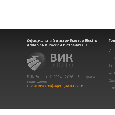
Официальный дистрибьютор Electro
Гол
Adda SpA в России и странах СНГ
Via
(LC)
Тел
Фак
ВИК-Энерго © 2004 - 2026 | Все права
Сай
защищены
Политика конфиденциальности
E-m