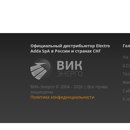
Официальный дистрибьютор Electro
Гол
Adda SpA в России и странах СНГ
Via
(LC)
Тел
Фак
ВИК-Энерго © 2004 - 2026 | Все права
Сай
защищены
Политика конфиденциальности
E-m