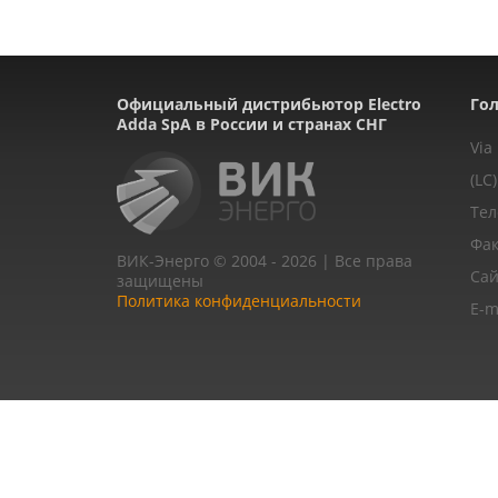
Официальный дистрибьютор Electro
Гол
Adda SpA в России и странах СНГ
Via
(LC)
Тел
Фак
ВИК-Энерго © 2004 - 2026 | Все права
Сай
защищены
Политика конфиденциальности
E-m