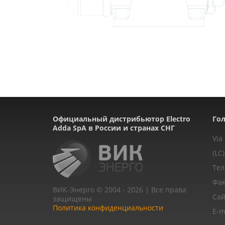
Официальный дистрибьютор Electro
Гол
Adda SpA в России и странах СНГ
Via
(LC)
Тел
Фак
ВИК-Энерго © 2004 - 2026 | Все права
Сай
защищены
Политика конфиденциальности
E-m