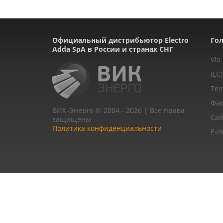
Официальный дистрибьютор Electro
Гол
Adda SpA в России и странах СНГ
Via
(LC)
Тел
Фак
ВИК-Энерго © 2004 - 2026 | Все права
Сай
защищены
Политика конфиденциальности
E-m