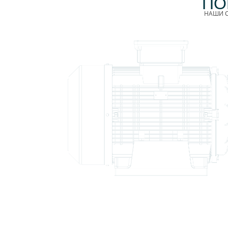
ПО
НАШИ С