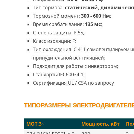
Тип тормоза:
статический, динамическ
Тормозной момент:
300 - 600 Нм
;
Время срабатывания:
135 мс
;
Степень защиты IP 55;
Класс изоляции: F;
Тип охлаждения IC 411 самовентилируемый
принудительной вентиляцией;
Подходит для работы с инвертором;
Стандарты IEC60034-1;
Сертификация UL / CSA по запросу
ТИПОРАЗМЕРЫ ЭЛЕКТРОДВИГАТЕЛЕЙ
MOT.3~
Мощность, кВт
По
C3A 315M FECCL-c-2
200
2