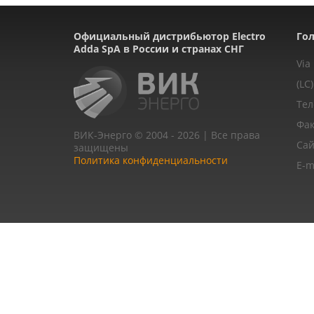
Официальный дистрибьютор Electro
Гол
Adda SpA в России и странах СНГ
Via
(LC)
Тел
Фак
ВИК-Энерго © 2004 - 2026 | Все права
Сай
защищены
Политика конфиденциальности
E-m