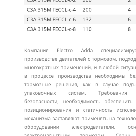
C3A 315M FECCL-c-4
200
4
C3A 315M FECCL-c-6
132
6
C3A 315M FECCL-c-8
110
8
Компания Electro Adda специализиру
производстве двигателей с тормозом, подхо
многократных применений, и в любой ситуац
в процессе производства необходимы бе
тормозные решения, как в случае под
упаковочных систем. Требования 
безопасности, необходимость обеспечить 
позиционирования и статичность исполни
механизма заставляют применять на технол
оборудовании электродвигатели, осн
электромагнитным тормозом. Серии