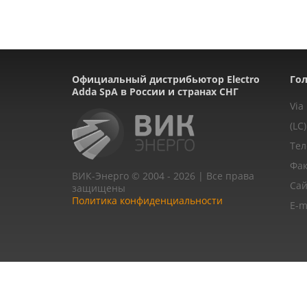
Официальный дистрибьютор Electro
Гол
Adda SpA в России и странах СНГ
Via
(LC)
Тел
Фак
ВИК-Энерго © 2004 - 2026 | Все права
Сай
защищены
Политика конфиденциальности
E-m