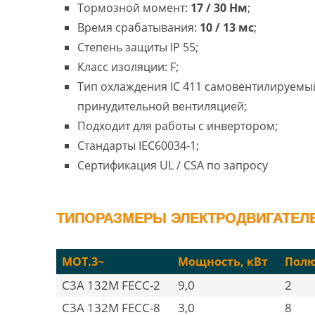
Тормозной момент:
17 / 30 Нм
;
Время срабатывания:
10 / 13 мс
;
Степень защиты IP 55;
Класс изоляции: F;
Тип охлаждения IC 411 самовентилируемый
принудительной вентиляцией;
Подходит для работы с инвертором;
Стандарты IEC60034-1;
Сертификация UL / CSA по запросу
ТИПОРАЗМЕРЫ ЭЛЕКТРОДВИГАТЕЛЕЙ
MOT.3~
Мощность, кВт
Полю
C3A 132M FECC-2
9,0
2
C3A 132M FECC-8
3,0
8