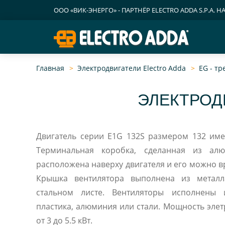
ООО «ВИК-ЭНЕРГО» - ПАРТНЁР ELECTRO ADDA S.P.A. Н
Главная
Электродвигатели Electro Adda
EG - т
ЭЛЕКТРОД
Двигатель серии E1G 132S размером 132 име
Терминальная коробка, сделанная из ал
расположена наверху двигателя и его можно вращать под углом 90°.
Крышка вентилятора выполнена из метал
стальном листе. Вентиляторы исполнены 
пластика, алюминия или стали. Мощность элет
от 3 до 5.5 кВт.