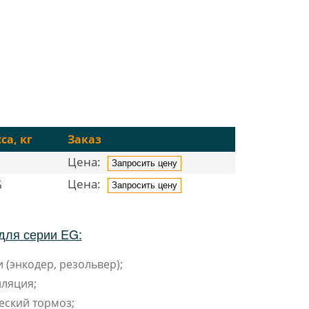
са, кг
Заказ
Цена:
Запросить цену
Цена:
6
Запросить цену
для серии EG:
 (энкодер, резольвер);
ляция;
еский тормоз;