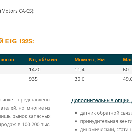
(Motors CA-CS);
 E1G 132S:
люсов
Nn, об/мин
Момент, Нм
Мас
1420
11,4
60
935
30,6
49,
Дополнительные опции 
 рынке представлены
ателей, но многие из
датчик обратной связи
лишь рынок запасных
принудительная венти
продаж в 100-200 тыс.
динамический, статич