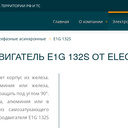
А ТЕРРИТОРИИ РФ И ТС
Главная
О компании
Электр
рехфазные асинхронные
E1G 132S
ВИГАТЕЛЬ E1G 132S ОТ ELE
ет корпус из железа.
юминия или железа,
ла, алюминия или в
из самозатухающего
родвигателя E1G 132S