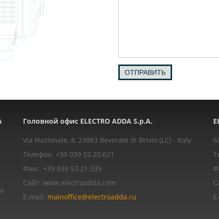
ОТПРАВИТЬ
A
Головной офис ELECTRO ADDA S.p.A.
E
Via Nazionale, 8, 23883 Beverate di Brivio (LC) - Italy
6
Телефон. +39 039 53.20.621
Т
Факс. +39 039 53.21.335
Ф
Сайт: www.electroadda.com
С
ы
E-mail:
mainoffice@electroadda.ru
E