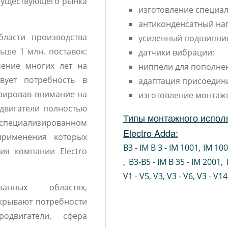
ы существующего рынка
изготовление специал
антиконденсатный наг
бласти производства
усиленный подшипни
льше 1 млн. поставок:
датчики вибрации;
чение многих лет на
ниппели для пополне
вует потребность в
адаптация присоедин
трировав внимание на
изготовление монтаж
двигатели полностью
Типы монтажного испол
ециализированном
Electro Adda:
 применения которых
B3 - IM B 3 - IM 1001
,
IM 10
ия компании Electro
,
B3-B5 - IM B 35 - IM 2001
,
V1 - V5
,
V3
,
V3 - V6
,
V3 - V14
ванных областях,
крывают потребности
одвигатели, сфера