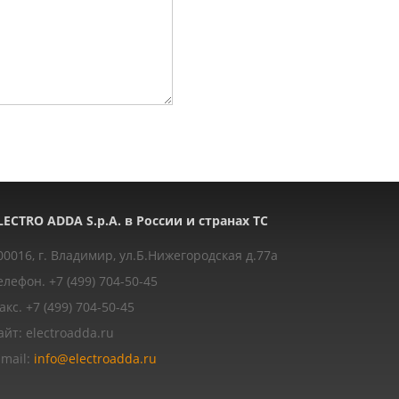
LECTRO ADDA S.p.A. в России и странах ТС
00016, г. Владимир, ул.Б.Нижегородская д.77a
елефон. +7 (499) 704-50-45
акс. +7 (499) 704-50-45
айт: electroadda.ru
-mail:
info@electroadda.ru