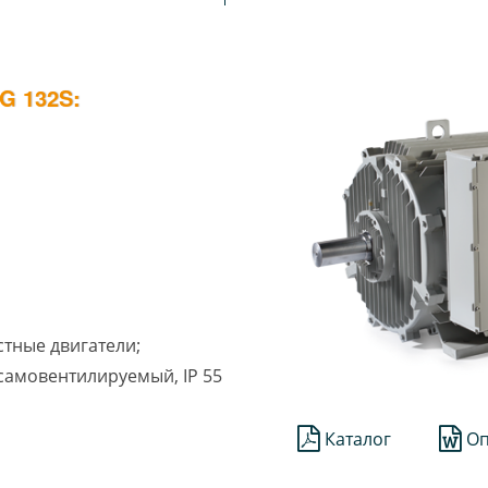
 132S:
стные двигатели;
1 самовентилируемый, IP 55
Каталог
Оп