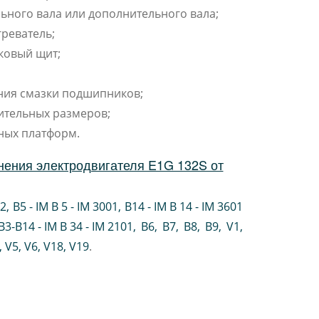
ьного вала или дополнительного вала;
реватель;
ковый щит;
ния смазки подшипников;
ительных размеров;
ных платформ.
нения электродвигателя E1G 132S от
02
,
B5 - IM B 5 - IM 3001
,
B14 - IM B 14 - IM 3601
B3-B14 - IM B 34 - IM 2101
,
B6
,
B7
,
B8
,
B9
,
V1
,
V5
,
V6
,
V18
,
V19
.