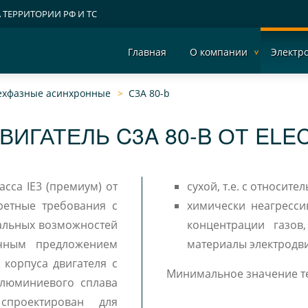
А ТЕРРИТОРИИ РФ И ТС
Главная
О компании
Электр
рехфазные асинхронные
C3A 80-b
ВИГАТЕЛЬ C3A 80-B ОТ ELE
сса IE3 (премиум) от
сухой, т.е. с относит
ретные требования с
химически неагресси
альных возможностей
концентрации газов
ичным предложением
материалы электродви
 корпуса двигателя с
Минимальное значение те
алюминиевого сплава
проектирован для