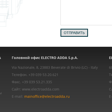
ОТПРАВИТЬ
A
Головной офис ELECTRO ADDA S.p.A.
E
Via Nazionale, 8, 23883 Beverate di Brivio (LC) - Italy
6
Телефон. +39 039 53.20.621
Т
Факс. +39 039 53.21.335
Ф
Сайт: www.electroadda.com
С
ы
E-mail:
mainoffice@electroadda.ru
E