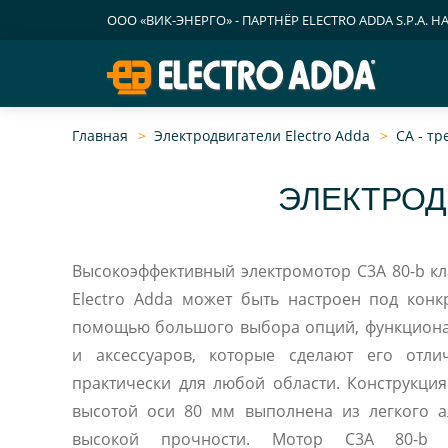
ООО «ВИК-ЭНЕРГО» - ПАРТНЁР ELECTRO ADDA S.P.A. Н
Главная
Электродвигатели Electro Adda
CA - т
ЭЛЕКТРОД
Высокоэффективный электромотор C3A 80-b кла
Electro Adda может быть настроен под конк
помощью большого выбора опций, функцион
и аксессуаров, которые сделают его отл
практически для любой области. Конструкция
высотой оси 80 мм выполнена из легкого 
высокой прочности. Мотор C3A 80-b с