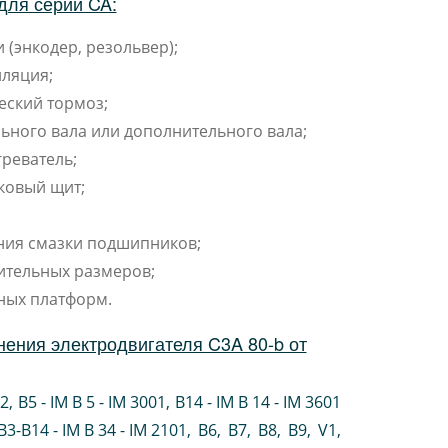
для серии CA:
 (энкодер, резольвер);
ляция;
еский тормоз;
ьного вала или дополнительного вала;
реватель;
ковый щит;
ния смазки подшипников;
ительных размеров;
ных платформ.
ения электродвигателя C3A 80-b от
02
,
B5 - IM B 5 - IM 3001
,
B14 - IM B 14 - IM 3601
B3-B14 - IM B 34 - IM 2101
,
B6
,
B7
,
B8
,
B9
,
V1