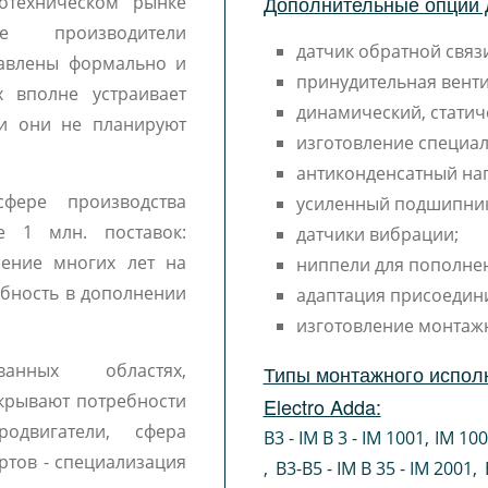
Дополнительные опции 
отехническом рынке
 производители
датчик обратной связи
тавлены формально и
принудительная венти
 вполне устраивает
динамический, статич
 и они не планируют
изготовление специал
антиконденсатный наг
фере производства
усиленный подшипни
е 1 млн. поставок:
датчики вибрации;
чение многих лет на
ниппели для пополне
ебность в дополнении
адаптация присоедин
изготовление монтаж
ванных областях,
Типы монтажного исполн
крывают потребности
Electro Adda:
одвигатели, сфера
B3 - IM B 3 - IM 1001
,
IM 10
ртов - специализация
,
B3-B5 - IM B 35 - IM 2001
,