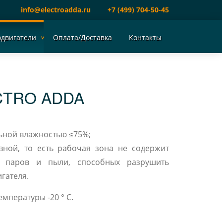
info@electroadda.ru
+7 (499) 704-50-45
одвигатели
Оплата/Доставка
Контакты
CTRO ADDA
ельной влажностью ≤75%;
вной, то есть рабочая зона не содержит
, паров и пыли, способных разрушить
гателя.
мпературы -20 ° C.