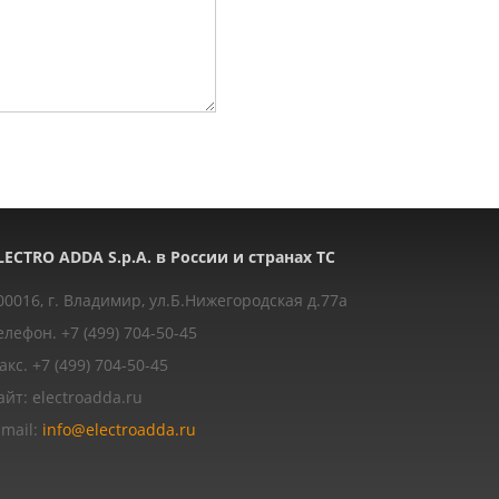
LECTRO ADDA S.p.A. в России и странах ТС
00016, г. Владимир, ул.Б.Нижегородская д.77a
елефон. +7 (499) 704-50-45
акс. +7 (499) 704-50-45
айт: electroadda.ru
-mail:
info@electroadda.ru