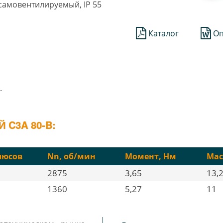
1 самовентилируемый, IP 55
Каталог
Оп
.
C3A 80-B:
люсов
Nn, об/мин
Момент, Нм
Мас
2875
3,65
13,
1360
5,27
11