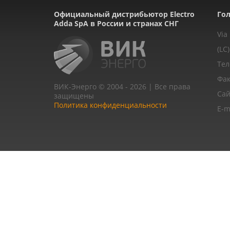
Официальный дистрибьютор Electro
Гол
Adda SpA в России и странах СНГ
Via
(LC)
Тел
Фак
ВИК-Энерго © 2004 - 2026 | Все права
Сай
защищены
Политика конфиденциальности
E-m