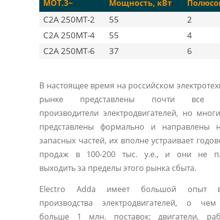
MOT.3~
Мощность, кВт
Полюсо
C2A 250MT-2
55
2
C2A 250MT-4
55
4
C2A 250MT-6
37
6
В настоящее время на российском электроте
рынке представлены почти все 
производители электродвигателей, но мног
представлены формально и направлены 
запасных частей, их вполне устраивает годо
продаж в 100-200 тыс. у.е., и они не п
выходить за пределы этого рынка сбыта.
Electro Adda имеет большой опыт 
производства электродвигателей, о чем
больше 1 млн. поставок: двигатели, ра