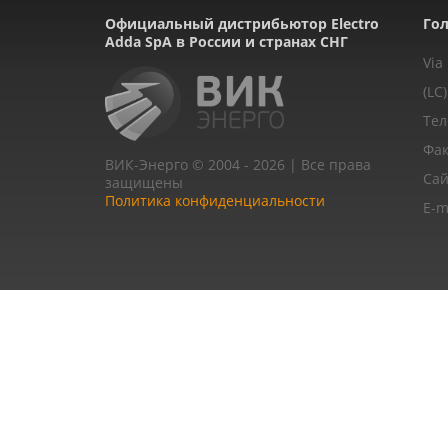
Официальный дистрибьютор Electro
Гол
Adda SpA в России и странах СНГ
Via
(LC)
Тел
Фак
ВИК-Энерго © 2004 - 2026 | Все права
Сай
защищены
Политика конфиденциальности
E-m