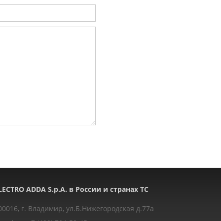
LECTRO ADDA S.p.A. в России и странах ТС
00016, г. Владимир, ул.Б.Нижегородская д.77a