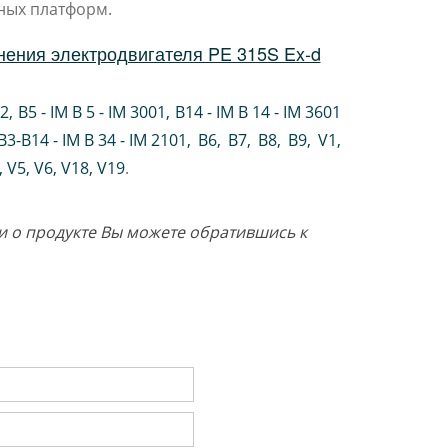
ных платформ.
нения электродвигателя PE 315S Ex-d
02
,
B5 - IM B 5 - IM 3001
,
B14 - IM B 14 - IM 3601
B3-B14 - IM B 34 - IM 2101
,
B6
,
B7
,
B8
,
B9
,
V1
,
V5
,
V6
,
V18
,
V19
.
ии о продукте Вы можете обратившись к