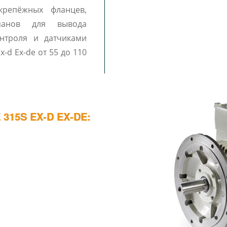
репёжных фланцев,
панов для вывода
онтроля и датчиками
т 55 до 110
15S EX-D EX-DE: