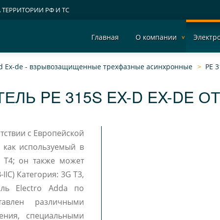
А ТЕРРИТОРИИ РФ И ТС
Главная
О компании
Электр
x-d Ex-de - взрывозащищенные трехфазные асинхронные
PE 3
ЕЛЬ PE 315S EX-D EX-DE О
етствии с Европейской
н как используемый в
3, T4; он также может
ь Electro Adda по
авлен различными
ения, специальными