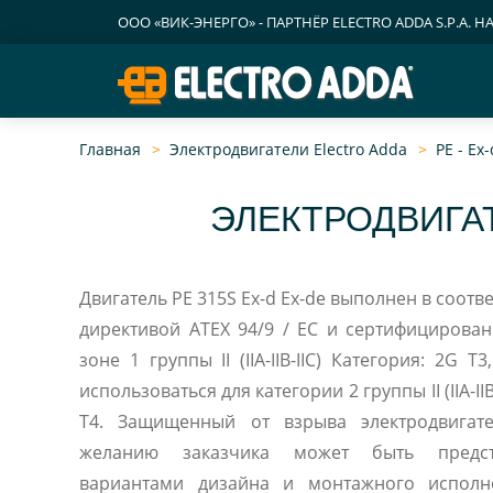
ООО «ВИК-ЭНЕРГО» - ПАРТНЁР ELECTRO ADDA S.P.A. Н
Главная
Электродвигатели Electro Adda
PE - E
ЭЛЕКТРОДВИГАТ
Двигатель PE 315S Ex-d Ex-de выполнен в соотв
директивой ATEX 94/9 / EC и сертифицирова
зоне 1 группы II (IIA-IIB-IIC) Категория: 2G T
использоваться для категории 2 группы II (IIA-IIB-IIC) Категория: 3G T3,
T4. Защищенный от взрыва электродвигател
желанию заказчика может быть предст
вариантами дизайна и монтажного исполн