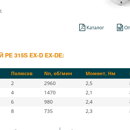
;
Каталог
Оп
PE 315S EX-D EX-DE:
Полюсов
Nn, об/мин
Момент, Нм
2
2960
2,5
4
1470
2,1
6
980
2,4
8
735
2,3