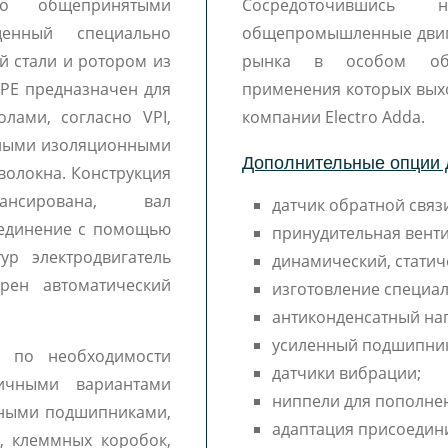
со общепринятыми
Сосредоточившись н
енный специально
общепромышленные двиг
 стали и ротором из
рынка в особом обор
 PE предназначен для
применения которых выхо
лами, согласно VPI,
компании Electro Adda.
ьными изоляционными
Дополнительные опции д
волокна. Конструкция
лансирована, вал
датчик обратной связи
оединение с помощью
принудительная венти
р электродвигатель
динамический, статич
рен автоматический
изготовление специал
антиконденсатный наг
усиленный подшипни
a по необходимости
датчики вибрации;
ичными вариантами
ниппели для пополне
ьными подшипниками,
адаптация присоедин
, клеммных коробок,