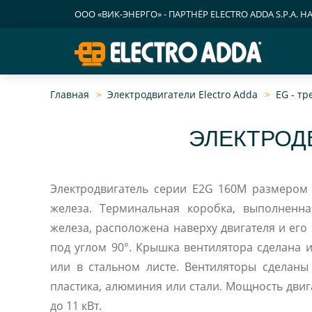
ООО «ВИК-ЭНЕРГО» - ПАРТНЁР ELECTRO ADDA S.P.A. Н
Главная
Электродвигатели Electro Adda
EG - т
ЭЛЕКТРОДВ
Электродвигатель серии E2G 160M размером 
железа. Терминальная коробка, выполненн
железа, расположена наверху двигателя и его можно устанавливать
под углом 90°. Крышка вентилятора сделана 
или в стальном листе. Вентиляторы сделаны
пластика, алюминия или стали. Мощность двиг
до 11 кВт.