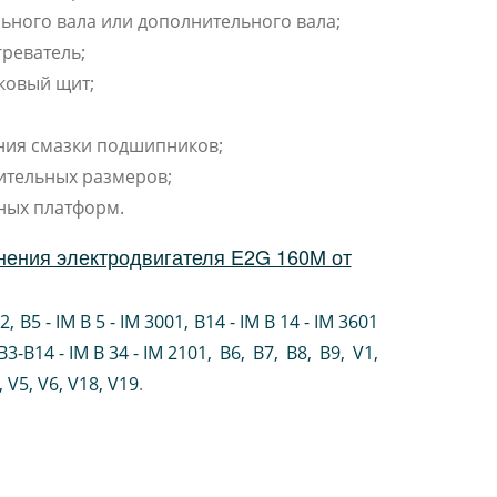
ьного вала или дополнительного вала;
реватель;
ковый щит;
ния смазки подшипников;
ительных размеров;
ных платформ.
нения электродвигателя E2G 160M от
02
,
B5 - IM B 5 - IM 3001
,
B14 - IM B 14 - IM 3601
B3-B14 - IM B 34 - IM 2101
,
B6
,
B7
,
B8
,
B9
,
V1
,
V5
,
V6
,
V18
,
V19
.