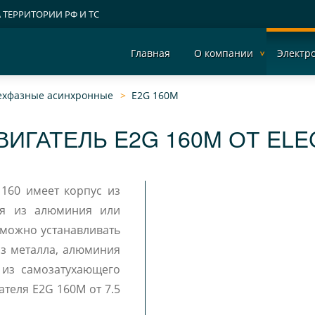
А ТЕРРИТОРИИ РФ И ТС
Главная
О компании
Электр
рехфазные асинхронные
E2G 160M
ИГАТЕЛЬ E2G 160M ОТ EL
160 имеет корпус из
ая из алюминия или
из металла, алюминия
 из самозатухающего
ателя E2G 160M от 7.5