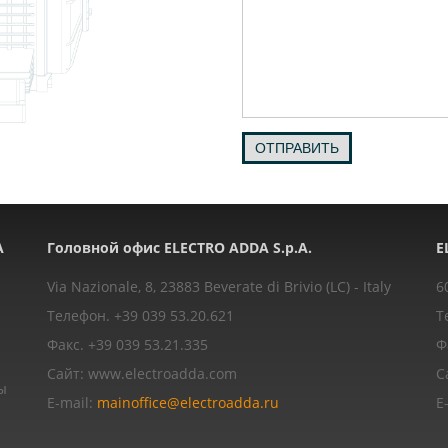
ОТПРАВИТЬ
A
Головной офис ELECTRO ADDA S.p.A.
E
Via Nazionale, 8, 23883 Beverate di Brivio (LC) - Italy
6
Телефон. +39 039 53.20.621
Т
Факс. +39 039 53.21.335
Ф
Сайт: www.electroadda.com
С
ы
E-mail:
mainoffice@electroadda.ru
E