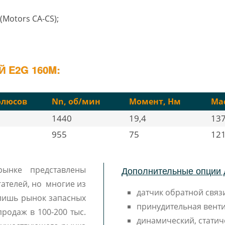
(Motors CA-CS);
 E2G 160M:
олюсов
Nn, об/мин
Момент, Нм
Мас
1440
19,4
13
955
75
12
Дополнительные опции 
 рынке представлены
ателей, но многие из
датчик обратной связи
лишь рынок запасных
принудительная венти
продаж в 100-200 тыс.
динамический, статич