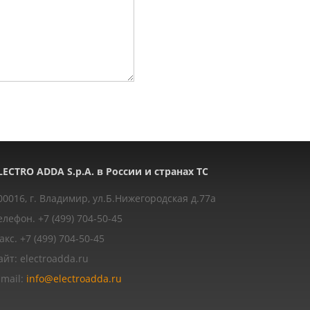
LECTRO ADDA S.p.A. в России и странах ТС
00016, г. Владимир, ул.Б.Нижегородская д.77a
елефон. +7 (499) 704-50-45
акс. +7 (499) 704-50-45
айт: electroadda.ru
-mail:
info@electroadda.ru