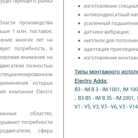
ы существующего рынка
изготовление специал
антиконденсатный наг
бласти производства
усиленный подшипни
льше 1 млн. поставок:
датчики вибрации;
чение многих лет на
ниппели для пополне
вует потребность в
адаптация присоедин
трировав внимание на
изготовление монтаж
двигатели полностью
Типы монтажного испол
ециализированном
Electro Adda:
 применения которых
B3 - IM B 3 - IM 1001
,
IM 10
ия компании Electro
,
B3-B5 - IM B 35 - IM 2001
,
V1 - V5
,
V3
,
V3 - V6
,
V3 - V14
ванных областях,
крывают потребности
одвигатели, сфера