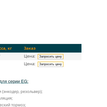
са, кг
Заказ
Цена:
7
Запросить цену
Цена:
1
Запросить цену
для серии EG:
 (энкодер, резольвер);
ляция;
еский тормоз;