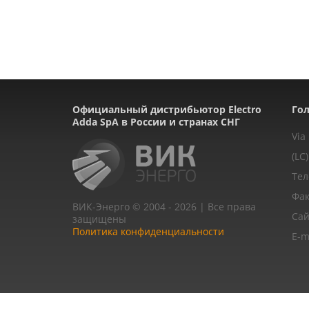
Официальный дистрибьютор Electro
Гол
Adda SpA в России и странах СНГ
Via
(LC)
Тел
Фак
ВИК-Энерго © 2004 - 2026 | Все права
Сай
защищены
Политика конфиденциальности
E-m