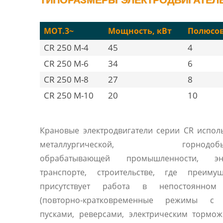
MOT.3~
Мощность, кВт
Полюсо
CR 250 M-4
45
4
CR 250 M-6
34
6
CR 250 M-8
27
8
CR 250 M-10
20
10
Крановые электродвигатели серии CR испол
металлургической, горнодобыв
обрабатывающей промышленности, эне
транспорте, строительстве, где преимущ
присутствует работа в непостоянном
(повторно-кратковременные режимы с
пусками, реверсами, электрическим тормо