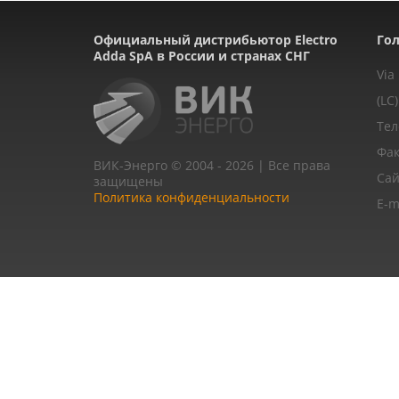
Официальный дистрибьютор Electro
Гол
Adda SpA в России и странах СНГ
Via
(LC)
Тел
Фак
ВИК-Энерго © 2004 - 2026 | Все права
Сай
защищены
Политика конфиденциальности
E-m