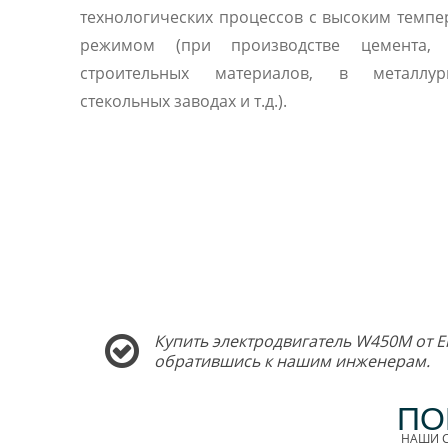
технологических процессов с высоким темп
режимом (при производстве цемента, 
строительных материалов, в металлу
стекольных заводах и т.д.).
Купить электродвигатель W450M от E
обратившись к нашим инженерам.
ПО
НАШИ С