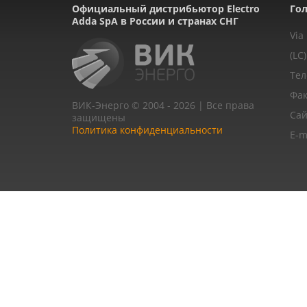
Официальный дистрибьютор Electro
Гол
Adda SpA в России и странах СНГ
Via
(LC)
Тел
Фак
ВИК-Энерго © 2004 - 2026 | Все права
Сай
защищены
Политика конфиденциальности
E-m