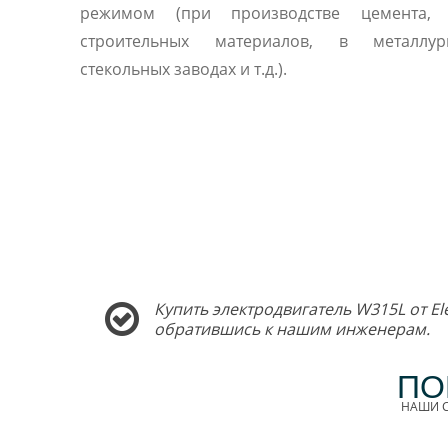
режимом (при производстве цемента, 
строительных материалов, в металлу
стекольных заводах и т.д.).
Купить электродвигатель W315L от E
обратившись к нашим инженерам.
ПО
НАШИ С