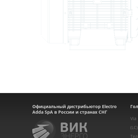
Официальный дистрибьютор Electro
Гол
Adda SpA в России и странах СНГ
Via
(LC)
Тел