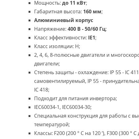
Мощность:
до 11 кВт
;
Габаритная высота:
160 мм
;
Алюминиевый корпус
Напряжение:
400 В - 50/60 Гц
;
Класс эффективности:
IE1
;
Класс изоляции: H;
2, 4, 6, 8-полюсные двигатели и многоско
двигатели;
Степень защиты - охлаждение: IP 55 - IC 411
самовентилируемый, IP 55 - принудительн
IC 418;
Подходит для питания инвертора;
IEC60034-1, IEC60034-30;
Специальная конструкция для работы с в
температурой;
Классы: F200 (200 ° C на 120 ‘), F300 (300 ° C 