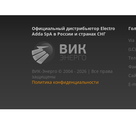
Официальный дистрибьютор Electro
Гол
Adda SpA в России и странах СНГ
Via
(LC)
Тел
Фак
ВИК-Энерго © 2004 - 2026 | Все права
Сай
защищены
Политика конфиденциальности
E-m