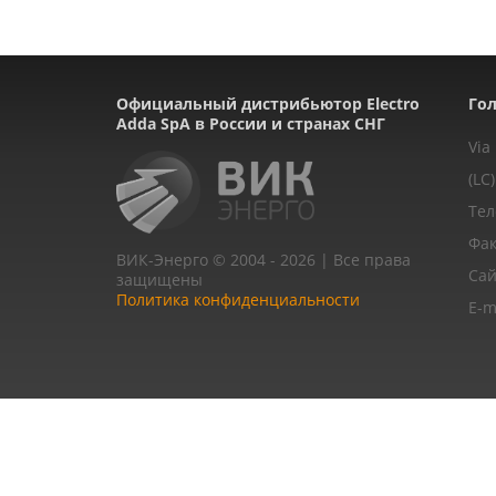
Официальный дистрибьютор Electro
Гол
Adda SpA в России и странах СНГ
Via
(LC)
Тел
Фак
ВИК-Энерго © 2004 - 2026 | Все права
Сай
защищены
Политика конфиденциальности
E-m