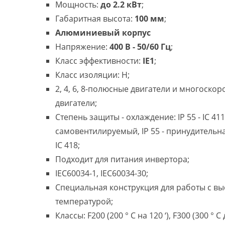
Мощность:
до 2.2 кВт
;
Габаритная высота:
100 мм
;
Алюминиевый корпус
Напряжение:
400 В - 50/60 Гц
;
Класс эффективности:
IE1
;
Класс изоляции: H;
2, 4, 6, 8-полюсные двигатели и многоско
двигатели;
Степень защиты - охлаждение: IP 55 - IC 411
самовентилируемый, IP 55 - принудительн
IC 418;
Подходит для питания инвертора;
IEC60034-1, IEC60034-30;
Специальная конструкция для работы с в
температурой;
Классы: F200 (200 ° C на 120 ‘), F300 (300 ° C 