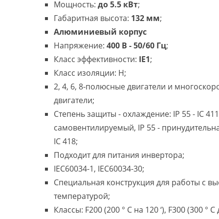
Мощность:
до 5.5 кВт
;
Габаритная высота:
132 мм
;
Алюминиевый корпус
Напряжение:
400 В - 50/60 Гц
;
Класс эффективности:
IE1
;
Класс изоляции: H;
2, 4, 6, 8-полюсные двигатели и многоско
двигатели;
Степень защиты - охлаждение: IP 55 - IC 411
самовентилируемый, IP 55 - принудительн
IC 418;
Подходит для питания инвертора;
IEC60034-1, IEC60034-30;
Специальная конструкция для работы с в
температурой;
Классы: F200 (200 ° C на 120 ‘), F300 (300 ° C 