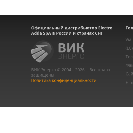
Официальный дистрибьютор Electro
Гол
Adda SpA в России и странах СНГ
Via
(LC)
Тел
Фак
ВИК-Энерго © 2004 - 2026 | Все права
Сай
защищены
Политика конфиденциальности
E-m