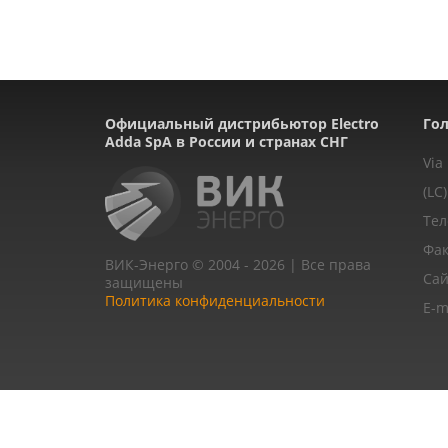
Официальный дистрибьютор Electro
Гол
Adda SpA в России и странах СНГ
Via
(LC)
Тел
Фак
ВИК-Энерго © 2004 - 2026 | Все права
Сай
защищены
Политика конфиденциальности
E-m