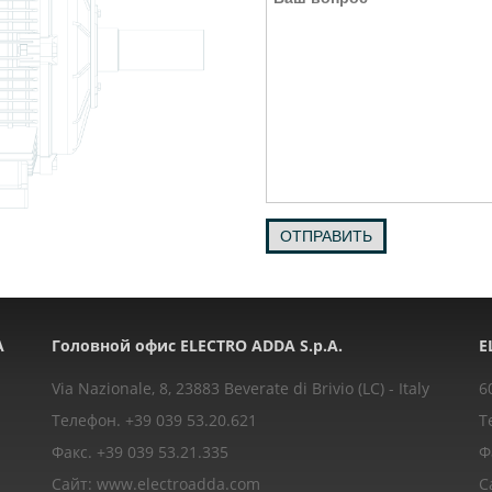
ОТПРАВИТЬ
A
Головной офис ELECTRO ADDA S.p.A.
E
Via Nazionale, 8, 23883 Beverate di Brivio (LC) - Italy
6
Телефон. +39 039 53.20.621
Т
Факс. +39 039 53.21.335
Ф
Сайт: www.electroadda.com
С