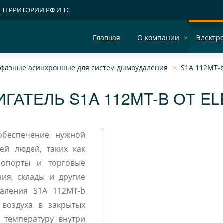
А ТЕРРИТОРИИ РФ И ТС
Главная
О компании
Электр
ехфазные асинхронные для систем дымоудаления
S1A 112MT-
ГАТЕЛЬ S1A 112MT-B ОТ E
обеспечение нужной
ей людей, таких как
ропорты и торговые
ия, склады и другие
даления S1A 112MT-b
 воздуха в закрытых
 температуру внутри