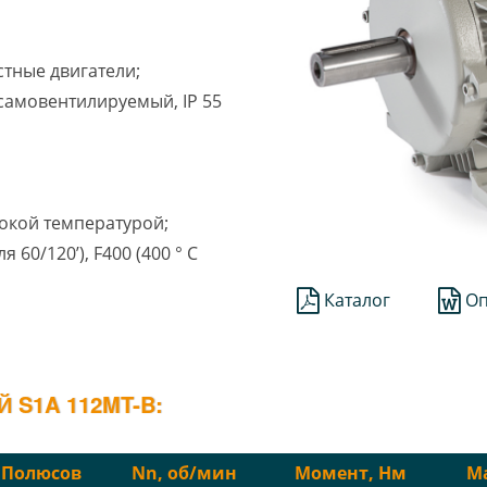
стные двигатели;
1 самовентилируемый, IP 55
окой температурой;
ля 60/120’), F400 (400 ° C
Каталог
Оп
S1A 112MT-B:
Полюсов
Nn, об/мин
Момент, Нм
Ма