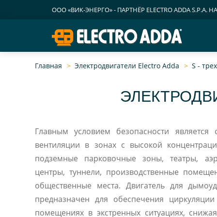
ООО «ВИК-ЭНЕРГО» - ПАРТНЁР ELECTRO ADDA S.P.A. Н
Главная
Электродвигатели Electro Adda
S - тр
ЭЛЕКТРОДВИ
Главным условием безопасности является 
вентиляции в зонах с высокой концентраци
подземные парковочные зоны, театры, аэ
центры, туннели, производственные помещен
общественные места. Двигатель для дымоу
предназначен для обеспечения циркуляции
помещениях в экстренных ситуациях, снижая