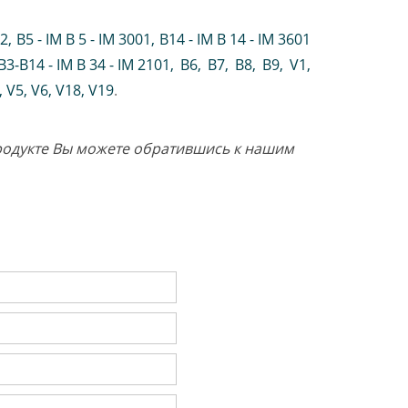
02
,
B5 - IM B 5 - IM 3001
,
B14 - IM B 14 - IM 3601
B3-B14 - IM B 34 - IM 2101
,
B6
,
B7
,
B8
,
B9
,
V1
,
V5
,
V6
,
V18
,
V19
.
продукте Вы можете обратившись к нашим