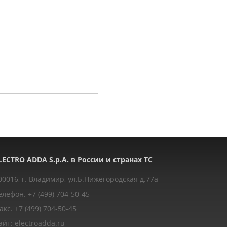
LECTRO ADDA S.p.A. в России и странах ТС
00016, г. Владимир, ул.Б.Нижегородская д.77a
елефон. +7 (499) 704-50-45
акс. +7 (499) 704-50-45
айт: electroadda.ru