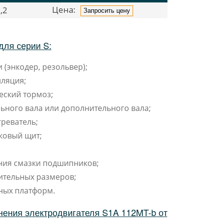
Цена:
,2
Запросить цену
для серии S:
 (энкодер, резольвер);
ляция;
еский тормоз;
ьного вала или дополнительного вала;
реватель;
ковый щит;
ния смазки подшипников;
ительных размеров;
ных платформ.
нения электродвигателя S1A 112MT-b от