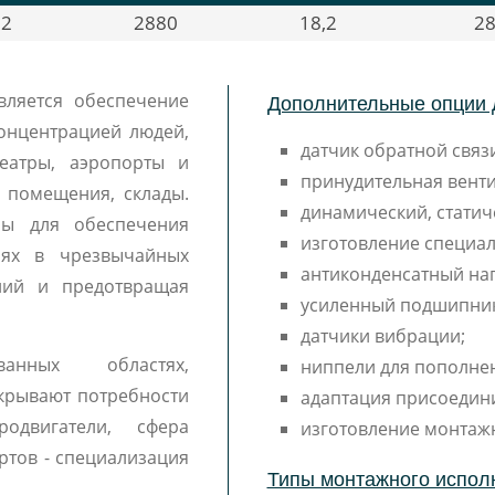
2
2880
18,2
28
Дополнительные опции 
вляется обеспечение
онцентрацией людей,
датчик обратной связи
еатры, аэропорты и
принудительная венти
е помещения, склады.
динамический, статич
ны для обеспечения
изготовление специал
иях в чрезвычайных
антиконденсатный наг
аний и предотвращая
усиленный подшипни
датчики вибрации;
ванных областях,
ниппели для пополне
крывают потребности
адаптация присоедин
одвигатели, сфера
изготовление монтаж
ртов - специализация
Типы монтажного испол