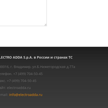
LECTRO ADDA S.p.A. в России и странах ТС
00016, г. Владимир, ул.Б.Нижегородская д.77a
елефон. +7 (499) 704-50-45
акс. +7 (499) 704-50-45
айт: electroadda.ru
-mail:
info@electroadda.ru