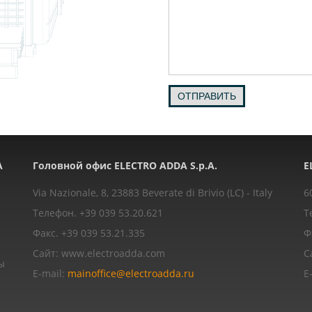
ОТПРАВИТЬ
A
Головной офис ELECTRO ADDA S.p.A.
E
Via Nazionale, 8, 23883 Beverate di Brivio (LC) - Italy
6
Телефон. +39 039 53.20.621
Т
Факс. +39 039 53.21.335
Ф
Сайт: www.electroadda.com
С
ы
E-mail:
mainoffice@electroadda.ru
E