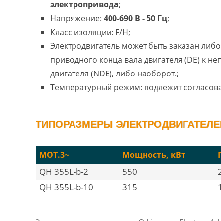
электропривода
;
Напряжение:
400-690 В - 50 Гц
;
Класс изоляции: F/H;
Электродвигатель может быть заказан либо 
приводного конца вала двигателя (DE) к н
двигателя (NDE), либо наоборот.;
Температурный режим: подлежит согласов
ТИПОРАЗМЕРЫ ЭЛЕКТРОДВИГАТЕЛЕЙ
MOT.3~
Мощность, кВт
QH 355L-b-2
550
QH 355L-b-10
315