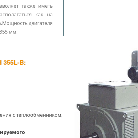
зволяет также иметь
асполагаться как на
а.Мощность двигателя
 355 мм.
355L-B:
ения c теплообменником,
лируемого