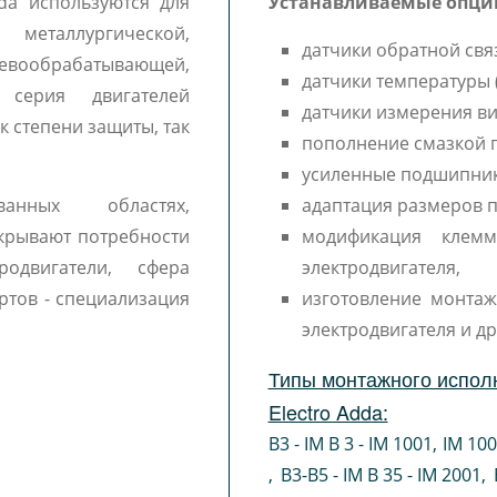
dda используются для
Устанавливаемые опци
металлургической,
датчики обратной свя
ообрабатывающей,
датчики температуры (
 серия двигателей
датчики измерения в
 степени защиты, так
пополнение смазкой 
усиленные подшипник
ванных областях,
адаптация размеров п
крывают потребности
модификация клем
одвигатели, сфера
электродвигателя,
ртов - специализация
изготовление монтаж
электродвигателя и др
Типы монтажного исполн
Electro Adda:
B3 - IM B 3 - IM 1001
,
IM 10
,
B3-B5 - IM B 35 - IM 2001
,