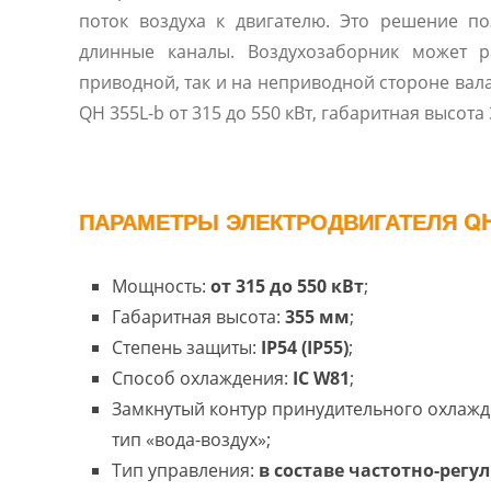
поток воздуха к двигателю. Это решение по
длинные каналы. Воздухозаборник может р
приводной, так и на неприводной стороне вал
QH 355L-b от 315 до 550 кВт, габаритная высота
ПАРАМЕТРЫ ЭЛЕКТРОДВИГАТЕЛЯ QH 
Мощность:
от 315 до 550 кВт
;
Габаритная высота:
355 мм
;
Степень защиты:
IP54 (IP55)
;
Способ охлаждения:
IC W81
;
Замкнутый контур принудительного охлажд
тип «вода-воздух»;
Тип управления:
в составе частотно-регу