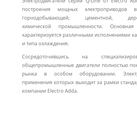
Электродвигатели серии Q-Line от Electro A
построения мощных электроприводов в 
горнодобывающей, цементной, дерев
химической промышленности. Основная
характеризуется различными исполнениями как
и типа охлаждения.
Сосредоточившись на специализиро
общепромышленные двигатели полностью по
рынка в особом оборудовании. Электр
применения которых выходит за рамки станда
компании Electro Adda.