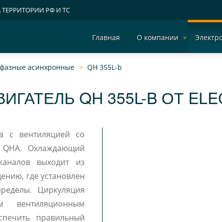
А ТЕРРИТОРИИ РФ И ТС
Главная
О компании
Электр
хфазные асинхронные
QH 355L-b
ИГАТЕЛЬ QH 355L-B ОТ EL
da с вентиляцией со
и QHA. Охлаждающий
каналов выходит из
ению, где установлен
пределы. Циркуляция
им вентиляционным
спечить правильный