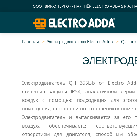
ООО «ВИК-ЭНЕРГО» - ПАРТНЁР ELECTRO ADDA S.P.A. Н
Главная
Электродвигатели Electro Adda
Q- тре
ЭЛЕКТРОДВ
Электродвигатель QH 355L-b от Electro Ad
степенью защиты IP54, аналогичной сери
воздух с помощью подходящих для этого
помещения, сторонней по отношению к помещ
Электродвигатель и выталкивается за его 
воздуха обеспечивается соответствующ
отверстием для двигателя, способным обе