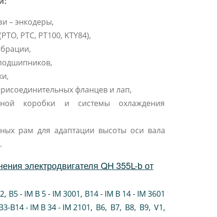
и:
зи – энкодеры,
PTO, PTC, PT100, KTY84),
ибрации,
подшипников,
и,
рисоединительных фланцев и лап,
мной коробки и системы охлаждения
ных рам для адаптации высоты оси вала
.
ения электродвигателя QH 355L-b от
02
,
B5 - IM B 5 - IM 3001
,
B14 - IM B 14 - IM 3601
B3-B14 - IM B 34 - IM 2101
,
B6
,
B7
,
B8
,
B9
,
V1