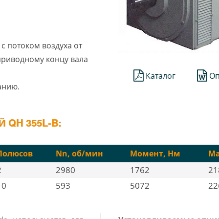
с потоком воздуха от
еприводному концу вала
Каталог
Оп
анию.
 QH 355L-B:
Полюсов
Nn, об/мин
Момент, Нм
Ма
2
2980
1762
21
10
593
5072
22