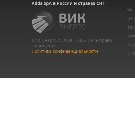
Adda SpA в России и странах СНГ
Via
(LC)
Тел
Фак
ВИК-Энерго © 2004 - 2026 | Все права
Сай
защищены
Политика конфиденциальности
E-m