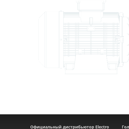
Официальный дистрибьютор Electro
Гол