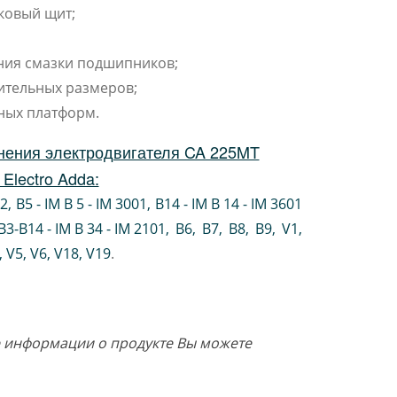
ковый щит;
ния смазки подшипников;
ительных размеров;
ных платформ.
нения электродвигателя CA 225MT
Electro Adda:
02
,
B5 - IM B 5 - IM 3001
,
B14 - IM B 14 - IM 3601
B3-B14 - IM B 34 - IM 2101
,
B6
,
B7
,
B8
,
B9
,
V1
,
V5
,
V6
,
V18
,
V19
.
ше информации о продукте Вы можете