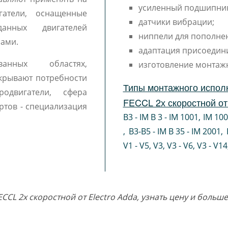
усиленный подшипни
гатели, оснащенные
датчики вибрации;
анных двигателей
ниппели для пополне
рами.
адаптация присоедин
ванных областях,
изготовление монтаж
крывают потребности
Типы монтажного испол
одвигатели, сфера
FECCL 2х скоростной от 
ртов - специализация
B3 - IM B 3 - IM 1001
,
IM 10
,
B3-B5 - IM B 35 - IM 2001
,
V1 - V5
,
V3
,
V3 - V6
,
V3 - V14
ECCL 2х скоростной от Electro Adda, узнать цену и боль