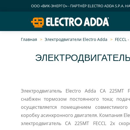
ООО «ВИК-ЭНЕРГО» - ПАРТНЁР ELECTRO ADDA S.P.A. Н
Главная
Электродвигатели Electro Adda
FECCL 
ЭЛЕКТРОДВИГАТЕЛЬ
Электродвигатель Electro Adda CA 225MT 
снабжен тормозом постоянного тока; пода
осуществляется помещением совместимого диода в клеммную
коробку асинхронного двигателя. Компания El
электродвигатель CA 225MT FECCL 2х скор