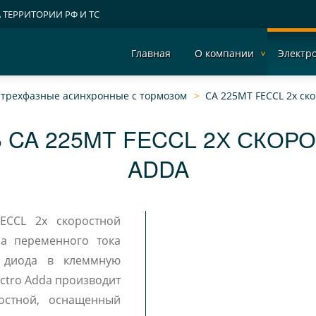
А ТЕРРИТОРИИ РФ И ТС
Главная
О компании
Электр
- трехфазные асинхронные c тормозом
CA 225MT FECCL 2х ск
 CA 225MT FECCL 2Х СКОР
ADDA
FECCL 2х скоростной
ча переменного тока
ectro Adda производит
остной, оснащенный