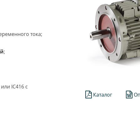
еременного тока;
ий
;
или IC416 с
Каталог
Оп