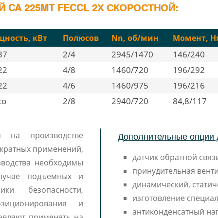
 CA 225MT FECCL 2Х СКОРОСТНОЙ:
ность, кВт
Полюсов
Nn, об/мин
Момент, Н
37
2/4
2945/1470
146/240
22
4/8
1460/720
196/292
22
4/6
1460/975
196/216
co
2/8
2940/720
84,8/117
Дополнительные опции 
я на производстве
ократных применений,
датчик обратной связи
зводства необходимы
принудительная венти
лучае подъемных и
динамический, статич
ики безопасности,
изготовление специал
озиционирования и
антиконденсатный наг
тавляют применять на