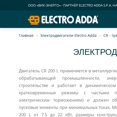
ООО «ВИК-ЭНЕРГО» - ПАРТНЁР ELECTRO ADDA S.P.A. Н
Главная
Электродвигатели Electro Adda
CR - т
ЭЛЕКТРОД
Двигатель CR 200 L применяется в металлург
обрабатывающей промышленности, энерге
строительстве и работает в динамическом режиме (повторно-
кратковременные режимы с частыми пу
электрическим торможением) и должен об
пусковые моменты при минимальных токах. М
200 L от 7.5 до 22 кВт, размеры констру