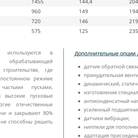
1455
144,4
20
960
149
19
720
146
21
575
125
23
Дополнительные опции 
R используются в
, обрабатывающей
датчик обратной связи
 строительстве, где
принудительная венти
епостоянном режиме
динамический, статич
частыми пусками,
изготовление специал
и высокие пусковые
антиконденсатный наг
ие отечественные
усиленный подшипни
ачи и закрывают 80%
датчики вибрации;
х не способны решить
ниппели для пополне
адаптация присоедин