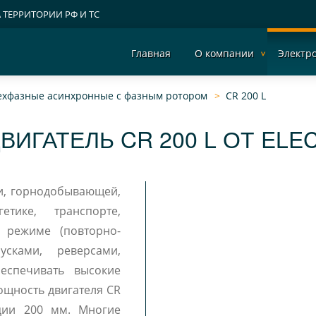
А ТЕРРИТОРИИ РФ И ТС
Главная
О компании
Электр
рехфазные асинхронные c фазным ротором
CR 200 L
ВИГАТЕЛЬ CR 200 L ОТ ELE
ии, горнодобывающей,
тике, транспорте,
сками, реверсами,
еспечивать высокие
ощность двигателя CR
кции 200 мм. Многие