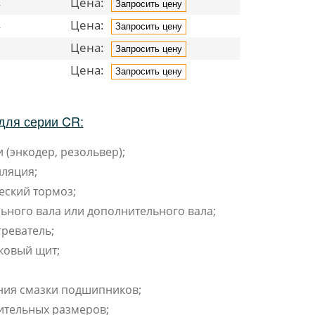
Цена:
4
Запросить цену
Цена:
4
Запросить цену
Цена:
9
Запросить цену
Цена:
5
Запросить цену
для серии CR:
 (энкодер, резольвер);
ляция;
еский тормоз;
ьного вала или дополнительного вала;
реватель;
ковый щит;
ния смазки подшипников;
ительных размеров;