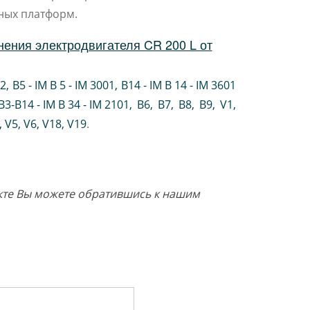
ных платформ.
ения электродвигателя CR 200 L от
02
,
B5 - IM B 5 - IM 3001
,
B14 - IM B 14 - IM 3601
B3-B14 - IM B 34 - IM 2101
,
B6
,
B7
,
B8
,
B9
,
V1
,
V5
,
V6
,
V18
,
V19
.
дукте Вы можете обратившись к нашим