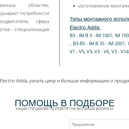
ванных областях,
изготовление монтаж
крывают потребности
Типы монтажного исполн
одвигатели, сфера
Electro Adda:
ртов - специализация
B3 - IM B 3 - IM 1001
,
IM 10
,
B3-B5 - IM B 35 - IM 2001
,
V1 - V5
,
V3
,
V3 - V6
,
V3 - V14
т Electro Adda, узнать цену и больше информации о про
ПОМОЩЬ В ПОДБОРЕ
НАШИ СПЕЦИАЛИСТЫ ОТВЕТЯТ НА ВСЕ ВАШИ ВОПРОСЫ