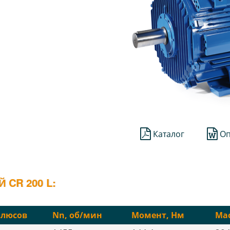
;
Каталог
Оп
CR 200 L:
олюсов
Nn, об/мин
Момент, Нм
Мас