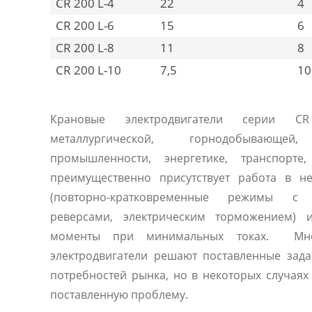
CR 200 L-4
22
4
CR 200 L-6
15
6
CR 200 L-8
11
8
CR 200 L-10
7,5
10
Крановые электродвигатели серии C
металлургической, горнодобывающей
промышленности, энергетике, транспорте,
преимущественно присутствует работа в н
(повторно-кратковременные режимы с 
реверсами, электрическим торможением) 
моменты при минимальных токах. Мног
электродвигатели решают поставленные зад
потребностей рынка, но в некоторых случая
поставленную проблему.