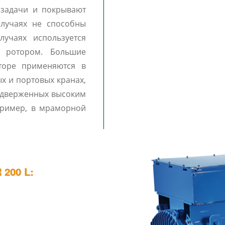
случаях не способны
лучаях используется
м ротором. Большие
торе применяются в
х и портовых кранах,
подверженных высоким
апример, в мраморной
200 L: